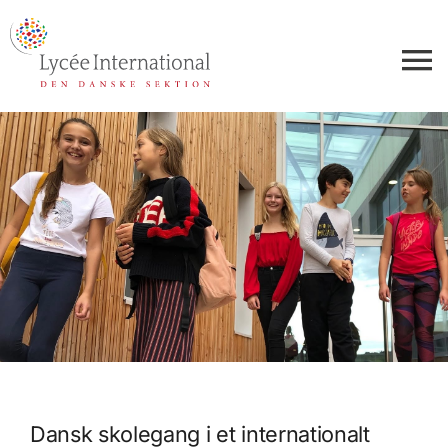
Skip
to
content
To
Na
Uddannelse
Skoleliv
Optagelse
Samarbejde
Om os
Dansk skolegang i et internationalt