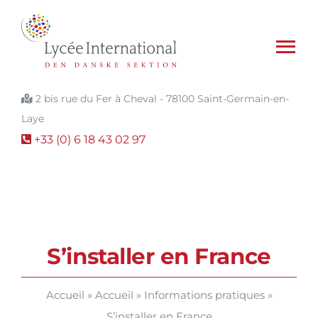
Passer
au
contenu
To
Nav
Dansk
2 bis rue du Fer à Cheval - 78100 Saint-Germain-en-
Laye
Contact
+33 (0) 6 18 43 02 97
La section danoise
Lycée International
L’enseignement
S’installer en France
Inscription
Accueil
»
Accueil
»
Informations pratiques
»
Informations pratiques
S’installer en France